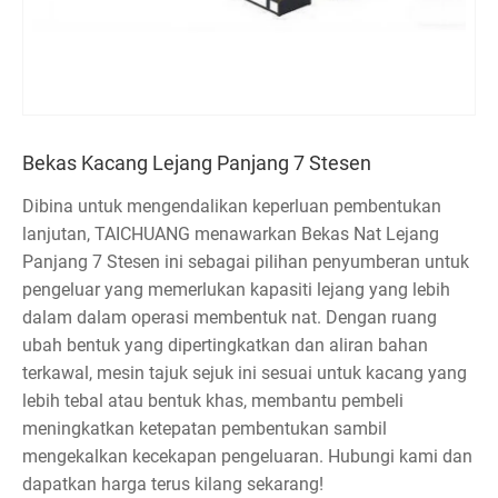
Bekas Kacang Lejang Panjang 7 Stesen
Dibina untuk mengendalikan keperluan pembentukan
lanjutan, TAICHUANG menawarkan Bekas Nat Lejang
Panjang 7 Stesen ini sebagai pilihan penyumberan untuk
pengeluar yang memerlukan kapasiti lejang yang lebih
dalam dalam operasi membentuk nat. Dengan ruang
ubah bentuk yang dipertingkatkan dan aliran bahan
terkawal, mesin tajuk sejuk ini sesuai untuk kacang yang
lebih tebal atau bentuk khas, membantu pembeli
meningkatkan ketepatan pembentukan sambil
mengekalkan kecekapan pengeluaran. Hubungi kami dan
dapatkan harga terus kilang sekarang!