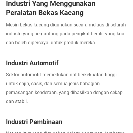
Industri Yang Menggunakan
Peralatan Bekas Kacang
Mesin bekas kacang digunakan secara meluas di seluruh
industri yang bergantung pada pengikat berulir yang kuat
dan boleh dipercayai untuk produk mereka.
Industri Automotif
Sektor automotif memerlukan nat berkekuatan tinggi
untuk enjin, casis, dan semua jenis bahagian
pemasangan kenderaan, yang dihasilkan dengan cekap
dan stabil.
Industri Pembinaan