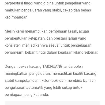
berprestasi tinggi yang dibina untuk pengeluar yang
mahukan pengeluaran yang stabil, cekap dan bebas
kebimbangan.
Mesin kami menampilkan pembinaan lasak, acuan
pembentukan ketepatan, dan prestasi larian yang
konsisten, menjadikannya sesuai untuk pengeluaran
berjam-jam, beban tinggi dalam keadaan kilang sebenar.
Dengan bekas kacang TAICHUANG, anda boleh
meningkatkan pengeluaran, memastikan kualiti kacang
stabil kumpulan demi kelompok, dan membina barisan
pengeluaran automatik yang lebih cekap untuk
perniagaan pengikat anda.