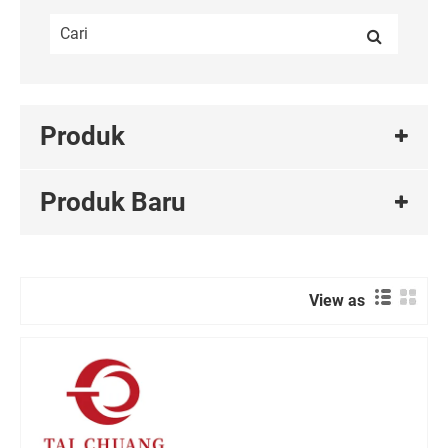
Produk
Produk Baru
View as