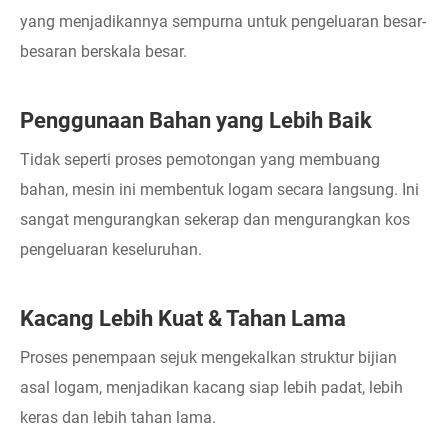
yang menjadikannya sempurna untuk pengeluaran besar-
besaran berskala besar.
Penggunaan Bahan yang Lebih Baik
Tidak seperti proses pemotongan yang membuang
bahan, mesin ini membentuk logam secara langsung. Ini
sangat mengurangkan sekerap dan mengurangkan kos
pengeluaran keseluruhan.
Kacang Lebih Kuat & Tahan Lama
Proses penempaan sejuk mengekalkan struktur bijian
asal logam, menjadikan kacang siap lebih padat, lebih
keras dan lebih tahan lama.