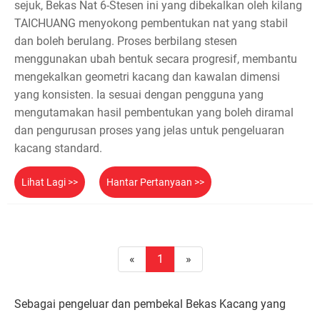
sejuk, Bekas Nat 6-Stesen ini yang dibekalkan oleh kilang
TAICHUANG menyokong pembentukan nat yang stabil
dan boleh berulang. Proses berbilang stesen
menggunakan ubah bentuk secara progresif, membantu
mengekalkan geometri kacang dan kawalan dimensi
yang konsisten. Ia sesuai dengan pengguna yang
mengutamakan hasil pembentukan yang boleh diramal
dan pengurusan proses yang jelas untuk pengeluaran
kacang standard.
Lihat Lagi >>
Hantar Pertanyaan >>
«
1
»
Sebagai pengeluar dan pembekal Bekas Kacang yang