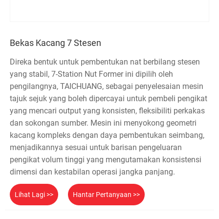
Bekas Kacang 7 Stesen
Direka bentuk untuk pembentukan nat berbilang stesen
yang stabil, 7-Station Nut Former ini dipilih oleh
pengilangnya, TAICHUANG, sebagai penyelesaian mesin
tajuk sejuk yang boleh dipercayai untuk pembeli pengikat
yang mencari output yang konsisten, fleksibiliti perkakas
dan sokongan sumber. Mesin ini menyokong geometri
kacang kompleks dengan daya pembentukan seimbang,
menjadikannya sesuai untuk barisan pengeluaran
pengikat volum tinggi yang mengutamakan konsistensi
dimensi dan kestabilan operasi jangka panjang.
Lihat Lagi >>
Hantar Pertanyaan >>