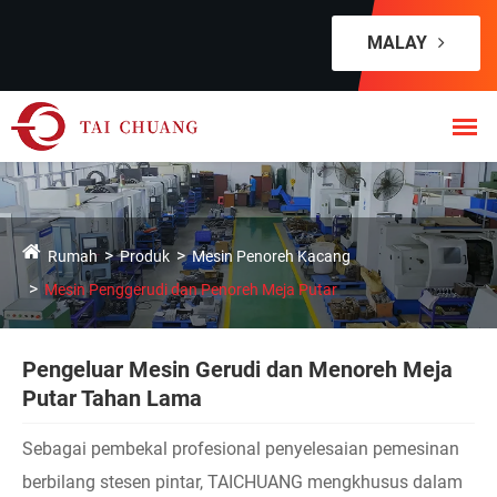
MALAY
Rumah
Produk
Mesin Penoreh Kacang
Mesin Penggerudi dan Penoreh Meja Putar
Pengeluar Mesin Gerudi dan Menoreh Meja
Putar Tahan Lama
Sebagai pembekal profesional penyelesaian pemesinan
berbilang stesen pintar, TAICHUANG mengkhusus dalam