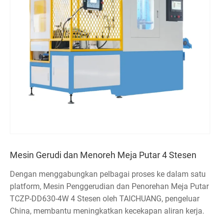
Mesin Gerudi dan Menoreh Meja Putar 4 Stesen
Dengan menggabungkan pelbagai proses ke dalam satu
platform, Mesin Penggerudian dan Penorehan Meja Putar
TCZP-DD630-4W 4 Stesen oleh TAICHUANG, pengeluar
China, membantu meningkatkan kecekapan aliran kerja.