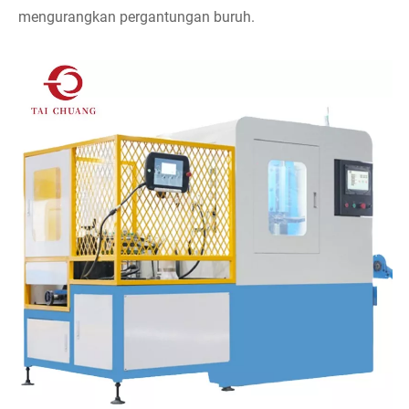
mengurangkan pergantungan buruh.