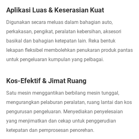
Aplikasi Luas & Keserasian Kuat
Digunakan secara meluas dalam bahagian auto,
perkakasan, pengikat, peralatan kebersihan, aksesori
basikal dan bahagian ketepatan lain. Reka bentuk
lekapan fleksibel membolehkan penukaran produk pantas
untuk pengeluaran kumpulan yang pelbagai.
Kos-Efektif & Jimat Ruang
Satu mesin menggantikan berbilang mesin tunggal,
mengurangkan pelaburan peralatan, ruang lantai dan kos
pengurusan pengeluaran. Menyediakan penyelesaian
yang menjimatkan dan cekap untuk penggerudian
ketepatan dan pemprosesan penorehan.