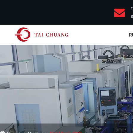
E
s
R