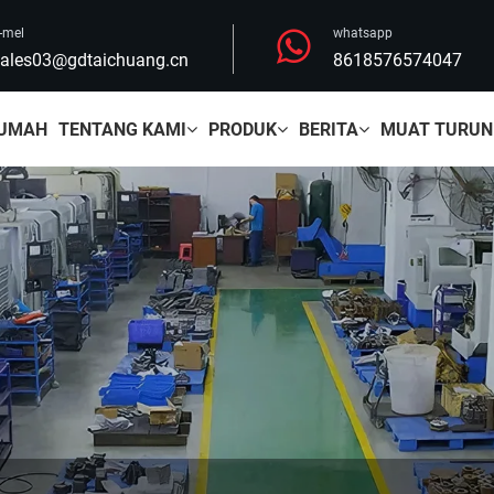
-mel
whatsapp
ales03@gdtaichuang.cn
8618576574047
UMAH
TENTANG KAMI
PRODUK
BERITA
MUAT TURUN