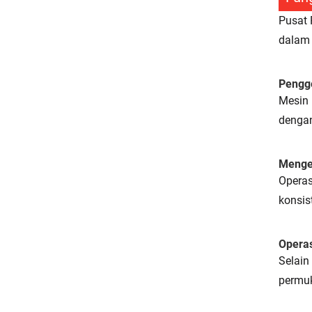
Pusat 
dalam 
Pengge
Mesin 
dengan
Menge
Operas
konsis
Operas
Selain
permu