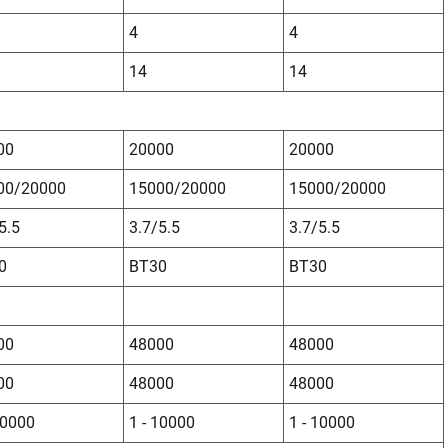
4
4
14
14
00
20000
20000
00/20000
15000/20000
15000/20000
5.5
3.7/5.5
3.7/5.5
0
BT30
BT30
00
48000
48000
00
48000
48000
10000
1 - 10000
1 - 10000