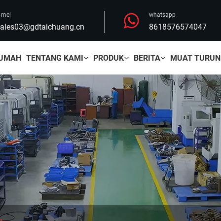
-mel
whatsapp
ales03@gdtaichuang.cn
8618576574047
UMAH
TENTANG KAMI
PRODUK
BERITA
MUAT TURUN