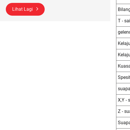
Lihat Lagi
Bilang
T - sa
gelen
Kelaj
Kelaj
Kuasa
Spesi
suap
X,Y -
Z - s
Suapa