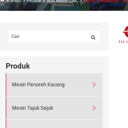
Rumah
Produk
Alat Mesin CNC
Pusat Pemesinan CN
Produk

Mesin Penoreh Kacang

Mesin Tajuk Sejuk