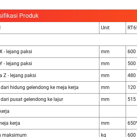
ifikasi Produk
l
Unit
RT6
X - lejang paksi
mm
600
Y - lejang paksi
mm
500
 Z - lejang paksi
mm
480
 dari hidung gelendong ke meja kerja
mm
120 
 dari pusat gelendong ke lajur
mm
515
kerja
meja kerja
mm
650
n maksimum
kg
600