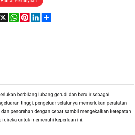
Hantar Pertanyaan
acebook
X
WhatsApp
Pinterest
LinkedIn
Share
ukan berbilang lubang gerudi dan berulir sebagai
eluaran tinggi, pengeluar selalunya memerlukan peralatan
dan penorehan dengan cepat sambil mengekalkan ketepatan
i direka untuk memenuhi keperluan ini.