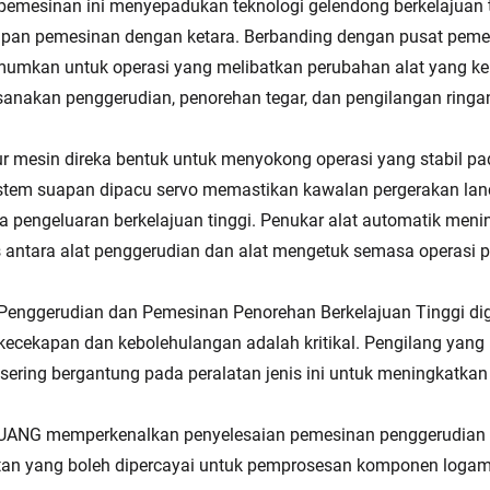
pemesinan ini menyepadukan teknologi gelendong berkelajuan 
pan pemesinan dengan ketara. Berbanding dengan pusat pemes
mumkan untuk operasi yang melibatkan perubahan alat yang k
anakan penggerudian, penorehan tegar, dan pengilangan ringa
ur mesin direka bentuk untuk menyokong operasi yang stabil p
stem suapan dipacu servo memastikan kawalan pergerakan la
 pengeluaran berkelajuan tinggi. Penukar alat automatik me
 antara alat penggerudian dan alat mengetuk semasa operasi 
Penggerudian dan Pemesinan Penorehan Berkelajuan Tinggi dig
ecekapan dan kebolehulangan adalah kritikal. Pengilang yan
r sering bergantung pada peralatan jenis ini untuk meningkat
ANG memperkenalkan penyelesaian pemesinan penggerudian dan
tan yang boleh dipercayai untuk pemprosesan komponen logam