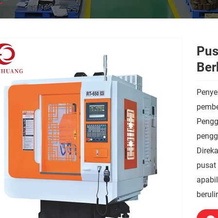
C
Pus
Ber
Penye
pembe
Pengg
pengg
Direka
pusat
apabi
beruli