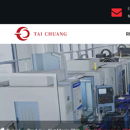
E
s
R