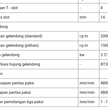
an T - slot
-
4
iz slot
mm
14
dong
uan gelendong (standard)
r.p.m
200
uan gelendong (pilihan)
r.p.m
150
 gelendong
kw
3.7/
fikasi hujung gelendong
-
BT3
an
 suapan pantas paksi
mm/min
480
uapan pantas paksi
mm/min
480
n pemotongan tiga paksi
mm/min
1 - 