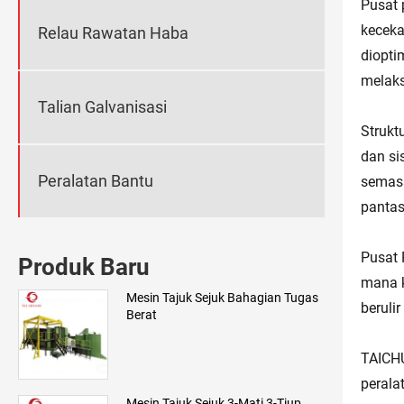
Pusat 
keceka
Relau Rawatan Haba
diopti
melaks
Talian Galvanisasi
Strukt
dan si
Peralatan Bantu
semasa
pantas
Pusat 
Produk Baru
mana k
Mesin Tajuk Sejuk Bahagian Tugas
beruli
Berat
TAICHU
perala
Mesin Tajuk Sejuk 3-Mati 3-Tiup