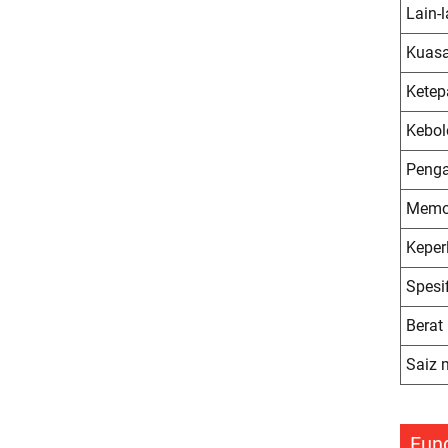
Lain-l
Kuasa
Ketep
Kebol
Peng
Memot
Keper
Spesi
Berat
Saiz 
Fun