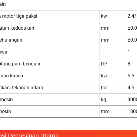
ain
 motor tiga paksi
kw
2.4/
atan kedudukan
mm
±0.
ehulangan
mm
±0.
awal
-
1
ong pam bendalir
HP
8
luan kuasa
kva
5.5
fikasi tekanan udara
bar
4-5
 mesin
kg
300
mesin
mm
180
gsi Pemesinan Utama