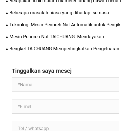
Berapakah lebih dalam diameter lubang bawah benang
berbanding dengan kedalaman benang?
Beberapa masalah biasa yang dihadapi semasa
menoreh lubang buta.
Teknologi Mesin Penoreh Nat Automatik untuk Pengikat
Ketepatan
Mesin Penoreh Nat TAICHUANG: Mendayakan
Pengeluaran Berkecekapan Tinggi dalam Pembuatan
Bengkel TAICHUANG Mempertingkatkan Pengeluaran
Pengikat
untuk Mesin Penoreh Kacang Tersuai
Tinggalkan saya mesej