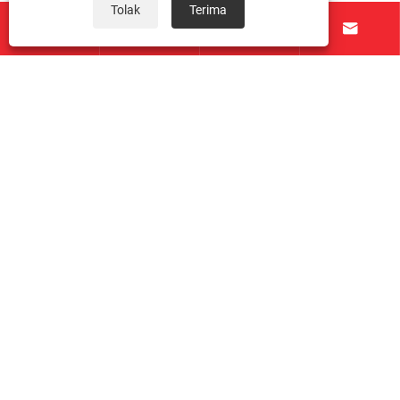
Tolak
Terima




Tentang Kami
Produk
Hubungi Kami
IKUT KAMI
Hak Cipta © 2026 Taichuang Intelligent Equipment
(Foshan) Co., Ltd. Hak Cipta Terpelihara.
Links
|
Sitemap
|