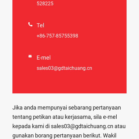
528225

Tel
+86-757-85755398

E-mel
sales03@gdtaichuang.cn
Jika anda mempunyai sebarang pertanyaan
tentang petikan atau kerjasama, sila e-mel
kepada kami di sales03@gdtaichuang.cn atau
gunakan borang pertanyaan berikut. Wakil