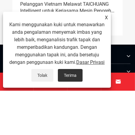
bawah benang berbanding dengan
kedalaman benang?
Lihat Lagi >>
X
Kami menggunakan kuki untuk menawarkan
anda pengalaman menyemak imbas yang
lebih baik, menganalisis trafik tapak dan
memperibadikan kandungan. Dengan
menggunakan tapak ini, anda bersetuju
Tentang Kami
dengan penggunaan kuki kami.
Dasar Privasi
Produk
Tolak
Terima




Hubungi Kami
IKUT KAMI