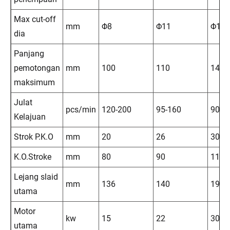
Max cut-off
mm
Φ8
Φ11
Φ13
dia
Panjang
pemotongan
mm
100
110
140
maksimum
Julat
pcs/min
120-200
95-160
90-1
Kelajuan
Strok P.K.O
mm
20
26
30
K.O.Stroke
mm
80
90
115
Lejang slaid
mm
136
140
190
utama
Motor
kw
15
22
30
utama