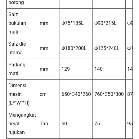
potong
Saiz
pukulan
mm
Φ75*185L
Φ90*215L
Φ90*
mati
Saiz die
mm
Φ180*200L
Φ125*240L
Φ125
utama
Padang
mm
129
140
140
mati
Dimensi
mesin
cm
650*340*260
760*350*300
870*
(L*"W"*H)
Mengangkat
berat
Tan
50
75
95
rujukan