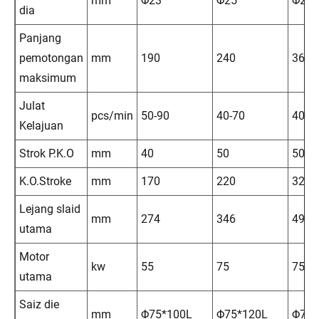
mm
Φ23
Φ25
Φ25
dia
Panjang
pemotongan
mm
190
240
360
maksimum
Julat
pcs/min
50-90
40-70
40-6
Kelajuan
Strok P.K.O
mm
40
50
50
K.O.Stroke
mm
170
220
325
Lejang slaid
mm
274
346
496
utama
Motor
kw
55
75
75
utama
Saiz die
mm
Φ75*100L
Φ75*120L
Φ75*