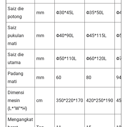
Saiz die
mm
Φ30*45L
Φ35*50L
Φ45*
potong
Saiz
pukulan
mm
Φ40*90L
Φ45*115L
Φ53*
mati
Saiz die
mm
Φ50*110L
Φ60*120L
Φ75*
utama
Padang
mm
60
80
94
mati
Dimensi
mesin
cm
350*220*170
420*250*190
450*
(L*"W"*H)
Mengangkat