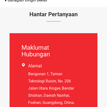
Bahagian Dingin Bekas
Hantar Pertanyaan
Maklumat
Hubungan

Alamat
Bangunan 1, Taman
Teknologi Ruixin, No. 206
Jalan Utara Xingye, Bandar
Shishan, Daerah Nanhai,
Foshan, Guangdong, China.