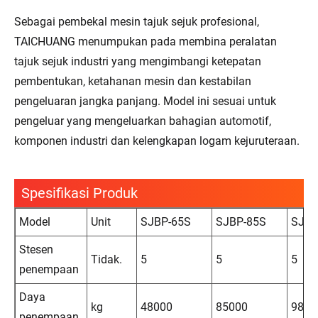
Sebagai pembekal mesin tajuk sejuk profesional,
TAICHUANG menumpukan pada membina peralatan
tajuk sejuk industri yang mengimbangi ketepatan
pembentukan, ketahanan mesin dan kestabilan
pengeluaran jangka panjang. Model ini sesuai untuk
pengeluar yang mengeluarkan bahagian automotif,
komponen industri dan kelengkapan logam kejuruteraan.
Spesifikasi Produk
Model
Unit
SJBP-65S
SJBP-85S
SJBP
Stesen
Tidak.
5
5
5
penempaan
Daya
kg
48000
85000
9800
penempaan