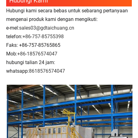
Hubungi Kami
Hubungi kami secara bebas untuk sebarang pertanyaan
mengenai produk kami dengan mengikuti:
e-mel:
sales03@gdtaichuang.cn
telefon:
+86-757-85755398
Faks: +86-757-85765865
Mob:
+86-18576574047
hubungi talian 24 jam:
whatsapp:
8618576574047