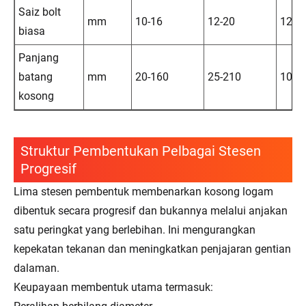
Saiz bolt
mm
10-16
12-20
12-2
biasa
Panjang
batang
mm
20-160
25-210
100-
kosong
Struktur Pembentukan Pelbagai Stesen
Progresif
Lima stesen pembentuk membenarkan kosong logam
dibentuk secara progresif dan bukannya melalui anjakan
satu peringkat yang berlebihan. Ini mengurangkan
kepekatan tekanan dan meningkatkan penjajaran gentian
dalaman.
Keupayaan membentuk utama termasuk: