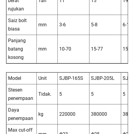
berat
Tan
11
15
19
rujukan
Saiz bolt
mm
3-6
5-8
6-10
biasa
Panjang
batang
mm
10-70
15-77
15-1
kosong
Model
Unit
SJBP-165S
SJBP-205L
SJBP
Stesen
Tidak.
5
5
5
penempaan
Daya
kg
220000
380000
3800
penempaan
Max cut-off