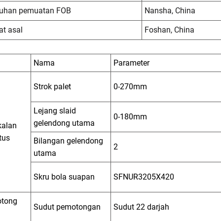
buhan pemuatan FOB
Nansha, China
t asal
Foshan, China
Nama
Parameter
Strok palet
0-270mm
Lejang slaid
0-180mm
gelendong utama
kalan
tus
Bilangan gelendong
2
utama
Skru bola suapan
SFNUR3205X420
tong
Sudut pemotongan
Sudut 22 darjah