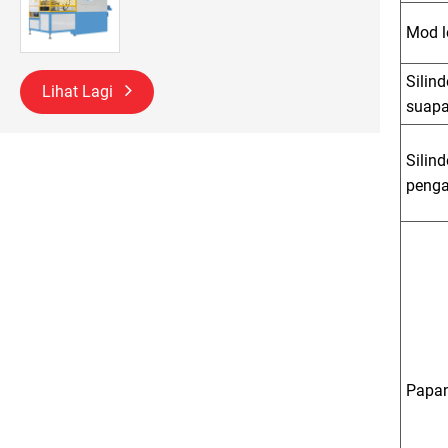
Mod l
Silind
Lihat Lagi
suap
Silind
penga
Papa