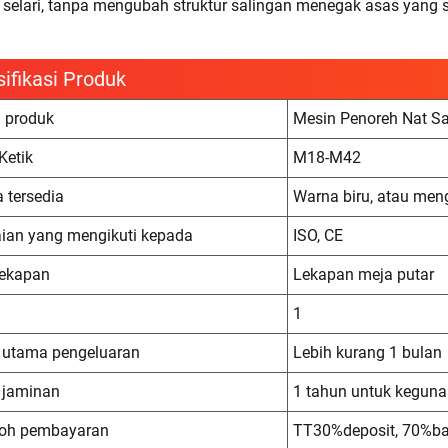
 selari, tanpa mengubah struktur salingan menegak asas yang 
ifikasi Produk
 produk
Mesin Penoreh Nat S
Ketik
M18-M42
 tersedia
Warna biru, atau men
ian yang mengikuti kepada
ISO, CE
ekapan
Lekapan meja putar
1
 utama pengeluaran
Lebih kurang 1 bulan
 jaminan
1 tahun untuk kegun
oh pembayaran
TT30%deposit, 70%ba