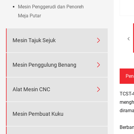
Mesin Penggerudi dan Penoreh
Meja Putar

Mesin Tajuk Sejuk

Mesin Penggulung Benang
Pen

Alat Mesin CNC
TCST-4
mengha
dirama
Mesin Pembuat Kuku
Berban