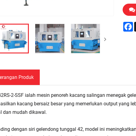
F
erangan Produk
2RS-2-SSF ialah mesin penoreh kacang salingan menegak gele
silkan kacang bersaiz besar yang memerlukan output yang leb
l dan mudah dikawal.
ding dengan siri gelendong tunggal 42, model ini meningkatka