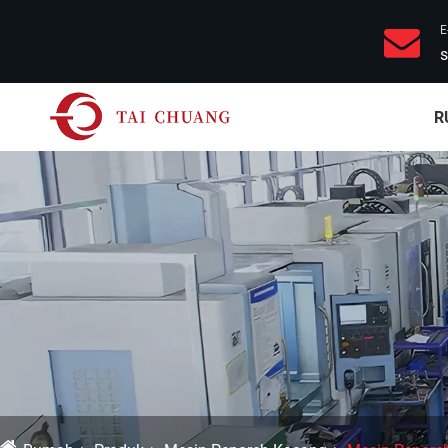
E
s
R