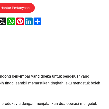
Hantar Pertanyaan
acebook
X
WhatsApp
Pinterest
LinkedIn
Share
ndong berkembar yang direka untuk pengeluar yang
ih tinggi sambil memastikan tingkah laku mengetuk boleh
n produktiviti dengan menjalankan dua operasi mengetuk