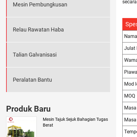
secara
Mesin Pembungkusan
Spes
Relau Rawatan Haba
Nama
Julat 
Talian Galvanisasi
Warna
Piawa
Peralatan Bantu
Mod l
MOQ
Produk Baru
Masa
Masa
Mesin Tajuk Sejuk Bahagian Tugas
Berat
Temp