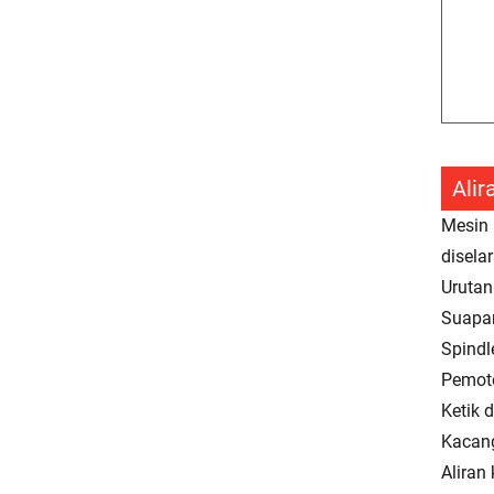
Alir
Mesin 
disela
Urutan
Suapa
Spindl
Pemoto
Ketik 
Kacang
Aliran