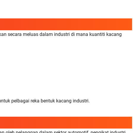
n secara meluas dalam industri di mana kuantiti kacang
uk pelbagai reka bentuk kacang industri.
n oleh pelanggan dalam sektor automotif, pengikat industri