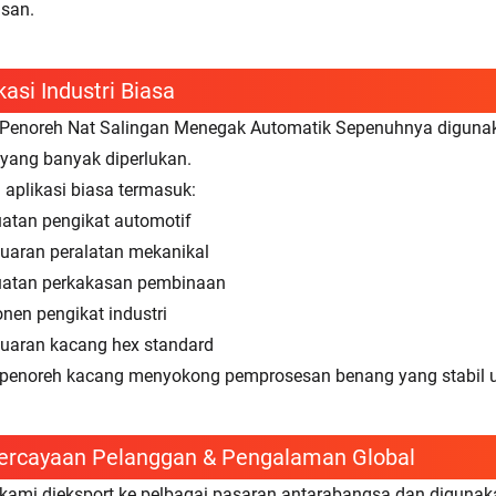
usan.
kasi Industri Biasa
Penoreh Nat Salingan Menegak Automatik Sepenuhnya digunaka
r yang banyak diperlukan.
aplikasi biasa termasuk:
tan pengikat automotif
uaran peralatan mekanikal
atan perkakasan pembinaan
en pengikat industri
uaran kacang hex standard
penoreh kacang menyokong pemprosesan benang yang stabil unt
ercayaan Pelanggan & Pengalaman Global
kami dieksport ke pelbagai pasaran antarabangsa dan digunaka