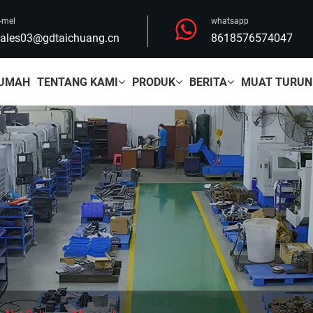
-mel
whatsapp
ales03@gdtaichuang.cn
8618576574047
UMAH
TENTANG KAMI
PRODUK
BERITA
MUAT TURUN