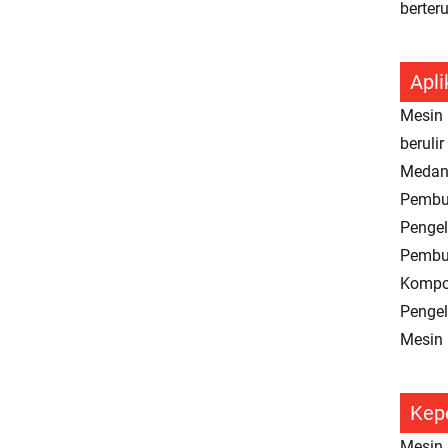
berter
Apli
Mesin 
beruli
Medan 
Pembua
Pengel
Pembu
Kompon
Pengel
Mesin 
Kep
Mesin 