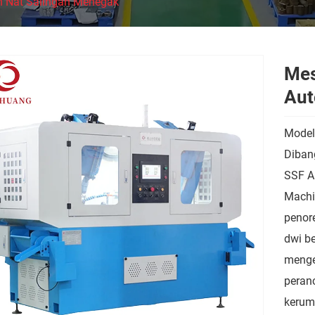
h Nat Salingan Menegak
Mes
Aut
Model
Dibang
SSF Au
Machi
penore
dwi b
menge
peran
kerumi