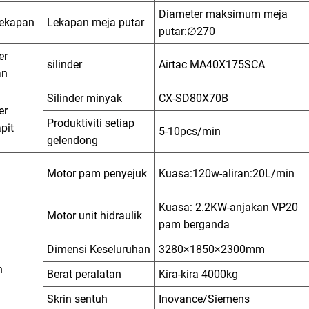
Diameter maksimum meja
ekapan
Lekapan meja putar
putar:∅270
er
silinder
Airtac MA40X175SCA
an
Silinder minyak
CX-SD80X70B
er
Produktiviti setiap
pit
5-10pcs/min
gelendong
Motor pam penyejuk
Kuasa:120w-aliran:20L/min
Kuasa: 2.2KW-anjakan VP20
Motor unit hidraulik
pam berganda
Dimensi Keseluruhan
3280×1850×2300mm
n
Berat peralatan
Kira-kira 4000kg
Skrin sentuh
Inovance/Siemens